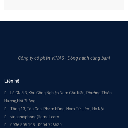
Công ty cổ phần VINAS - Đồng hành cùng bạn!
Liên hệ
Lô CN 8.3, Khu Công Nghiệp Nam Cầu Kiền, Phường Thiên
Hương,Hải Phòng
Tầng 13, Tòa Ceo, Phạm Hùng, Nam Từ Liêm, Hà Nội
vinashaiphong@gmail.com
0936.805.198 - 0904.726639