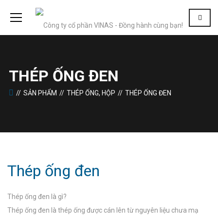
THÉP ỐNG ĐEN
SẢN PHẨM
THÉP ỐNG, HỘP
THÉP ỐNG ĐEN
Thép ống đen
Thép ống đen là gì?
Thép ống đen là thép ống được cán lên từ nguyên liệu chưa mạ