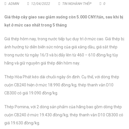
ADMIN
12/04/2022
TIN NGHÀNH THÉP
0
Giá thép cây giao sau giảm xuống còn 5.000 CNY/tấn, sau khi bị
kẹt ở mức cao nhất trong 5 tháng
Giá thép hôm nay, trong nước tiếp tục duy trì ở mức cao. Giá thép bị
ảnh hưởng từ diễn biến sức nóng của giá xăng dầu, giá sắt thép
trong nước từ ngày 16/3 và bị đẩy lên từ 460 – 610 đồng/kg tùy
hãng và giữ nguyên giá thép đến hôm nay.
Thép Hòa Phát kéo dài chuỗi ngày ổn định. Cụ thể, với dòng thép
cuộn CB240 hiện ở mức 18.990 đồng/kg; thép thanh vằn D10
CB300 có giá 19.090 đồng/kg.
Thép Pomina, với 2 dòng sản phẩm của hãng bao gồm dòng thép
cuộn CB240 ở mức 19.430 đồng/kg; thép thanh vằn D10 CB300 có
giá 19.630 đồng/kg.